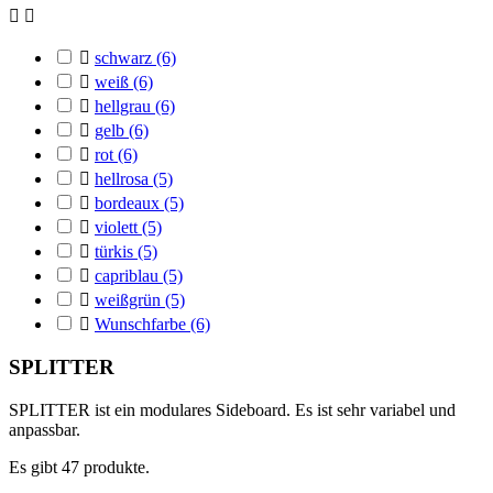



schwarz
(6)

weiß
(6)

hellgrau
(6)

gelb
(6)

rot
(6)

hellrosa
(5)

bordeaux
(5)

violett
(5)

türkis
(5)

capriblau
(5)

weißgrün
(5)

Wunschfarbe
(6)
SPLITTER
SPLITTER ist ein modulares Sideboard. Es ist sehr variabel und
anpassbar.
Es gibt 47 produkte.