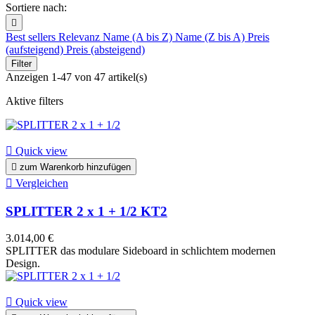
Sortiere nach:

Best sellers
Relevanz
Name (A bis Z)
Name (Z bis A)
Preis
(aufsteigend)
Preis (absteigend)
Filter
Anzeigen 1-47 von 47 artikel(s)
Aktive filters

Quick view

zum Warenkorb hinzufügen

Vergleichen
SPLITTER 2 x 1 + 1/2 KT2
3.014,00 €
SPLITTER das modulare Sideboard in schlichtem modernen
Design.

Quick view