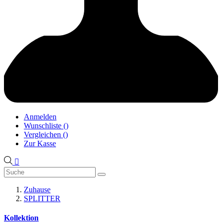
Anmelden
Wunschliste
(
)
Vergleichen
(
)
Zur Kasse

Zuhause
SPLITTER
Kollektion