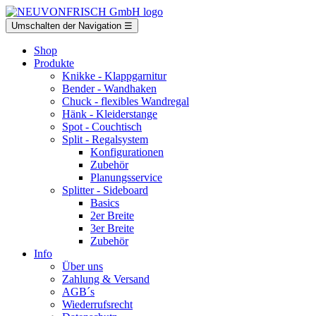
Umschalten der Navigation
☰
Shop
Produkte
Knikke
- Klappgarnitur
Bender
- Wandhaken
Chuck
- flexibles Wandregal
Hänk
- Kleiderstange
Spot
- Couchtisch
Split
- Regalsystem
Konfigurationen
Zubehör
Planungsservice
Splitter
- Sideboard
Basics
2er Breite
3er Breite
Zubehör
Info
Über uns
Zahlung & Versand
AGB´s
Wiederrufsrecht