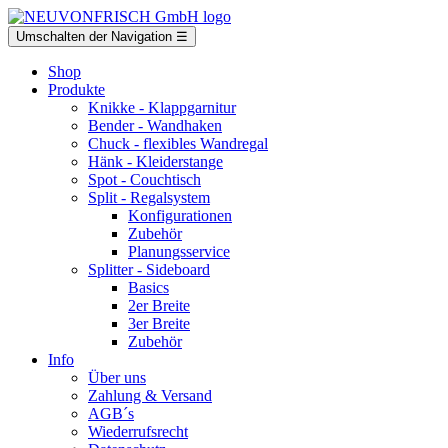
Umschalten der Navigation
☰
Shop
Produkte
Knikke
- Klappgarnitur
Bender
- Wandhaken
Chuck
- flexibles Wandregal
Hänk
- Kleiderstange
Spot
- Couchtisch
Split
- Regalsystem
Konfigurationen
Zubehör
Planungsservice
Splitter
- Sideboard
Basics
2er Breite
3er Breite
Zubehör
Info
Über uns
Zahlung & Versand
AGB´s
Wiederrufsrecht