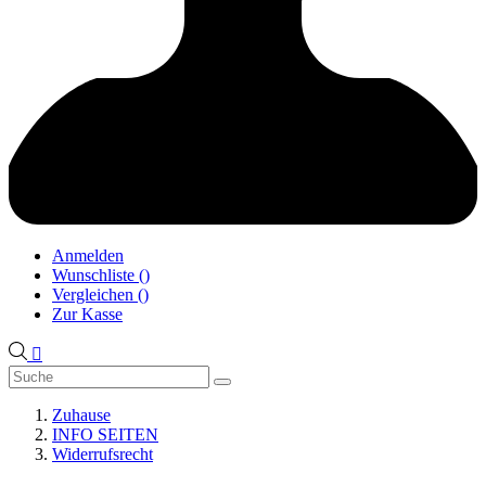
Anmelden
Wunschliste
(
)
Vergleichen
(
)
Zur Kasse

Zuhause
INFO SEITEN
Widerrufsrecht