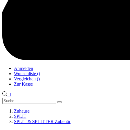
Anmelden
Wunschliste
(
)
Vergleichen
(
)
Zur Kasse

Zuhause
SPLIT
SPLIT & SPLITTER Zubehör