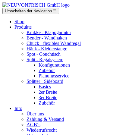
Umschalten der Navigation
☰
Shop
Produkte
Knikke
- Klappgarnitur
Bender
- Wandhaken
Chuck
- flexibles Wandregal
Hänk
- Kleiderstange
Spot
- Couchtisch
Split
- Regalsystem
Konfigurationen
Zubehör
Planungsservice
Splitter
- Sideboard
Basics
2er Breite
3er Breite
Zubehör
Info
Über uns
Zahlung & Versand
AGB´s
Wiederrufsrecht