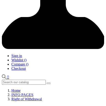
Sign in
Wishlist
(
)
Compare
(
)
Checkout

Home
INFO PAGES
Right of Withdrawal