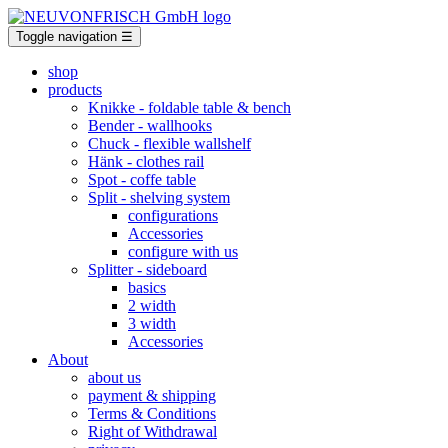
Toggle navigation
☰
shop
products
Knikke
- foldable table & bench
Bender
- wallhooks
Chuck
- flexible wallshelf
Hänk
- clothes rail
Spot
- coffe table
Split
- shelving system
configurations
Accessories
configure with us
Splitter
- sideboard
basics
2 width
3 width
Accessories
About
about us
payment & shipping
Terms & Conditions
Right of Withdrawal